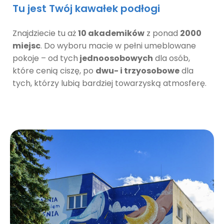
Tu jest Twój kawałek podłogi
Znajdziecie tu aż
10 akademików
z ponad
2000
miejsc
. Do wyboru macie w pełni umeblowane
pokoje – od tych
jednoosobowych
dla osób,
które cenią ciszę, po
dwu- i trzyosobowe
dla
tych, którzy lubią bardziej towarzyską atmosferę.