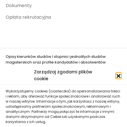
Dokumenty
Opłata rekrutacyjna
Opisy kierunków studiów I stopnia i jednolitych studiów
magisterskich oraz profile kandydatów i absolwentów
opracowano w projekcie "Ograniczanie zjawiska DROPOUT w
Zarządzaj zgodami plików
UWM w Olsztynie" (nr FERS.01.05-IP.08-0048/25
cookie
dofinansowanym przez Unię Europejską.
Wykorzystujemy cookies (ciasteczka) do spersonalizowania treści
i reklam, aby oferować funkcje społecznościowe i analizować ruch
w naszej witrynie. Informacje o tym, jak korzystasz z naszej witryny,
udostępniamy partnerom społecznościowym, reklamowym i
analitycznym. Partnerzy mogą połączyć te informacje z innymi
danymi otrzymanymi od Ciebie lub uzyskanymi podczas
Uniwersytet Warmińsko-Mazurski w Olsztynie zastrzega
korzystania z ich usług.
sobie prawo wprowadzenia zmian danych zawartych na