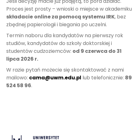
Jeśli decyzję macie już podjętą, to pora działać.
Proces jest prosty – wnioski o miejsce w akademiku
składacie
online za pomocą systemu IRK
, bez
zbędnej papierologii i biegania po uczelni.
Termin naboru dla kandydatów na pierwszy rok
studiów, kandydatów do szkoły doktorskiej i
studentów cudzoziemców:
od 9 czerwca do 31
lipca 2026 r.
W razie pytań możecie się skontaktować z nami
mailowo:
cama@uwm.edu.pl
lub telefonicznie:
89
524 58 96
.