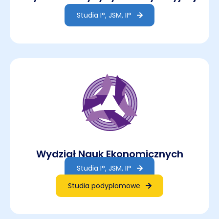
Studia I°, JSM, II°
Wydział Nauk Ekonomicznych
Studia I°, JSM, II°
Studia podyplomowe