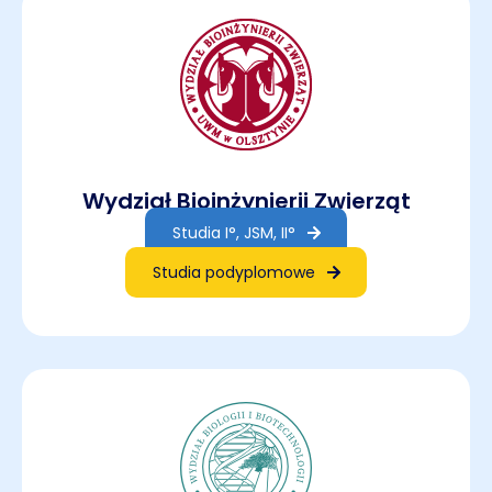
Wydział Bioinżynierii Zwierząt
Studia I°, JSM, II°
Studia podyplomowe