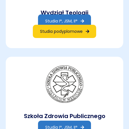
Wydział Teologii
Studia I°, JSM, II°
Studia podyplomowe
Szkoła Zdrowia Publicznego
Studia I°, JSM, II°