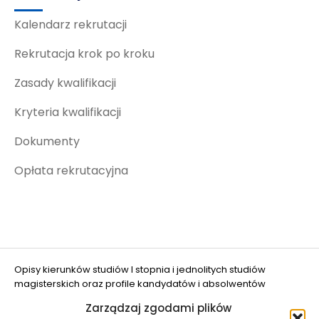
Kalendarz rekrutacji
Rekrutacja krok po kroku
Zasady kwalifikacji
Kryteria kwalifikacji
Dokumenty
Opłata rekrutacyjna
Opisy kierunków studiów I stopnia i jednolitych studiów
magisterskich oraz profile kandydatów i absolwentów
opracowano w projekcie "Ograniczanie zjawiska DROPOUT w
Zarządzaj zgodami plików
UWM w Olsztynie" (nr FERS.01.05-IP.08-0048/25