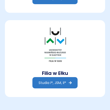
Filia w Ełku
Studia I°, JSM, II°