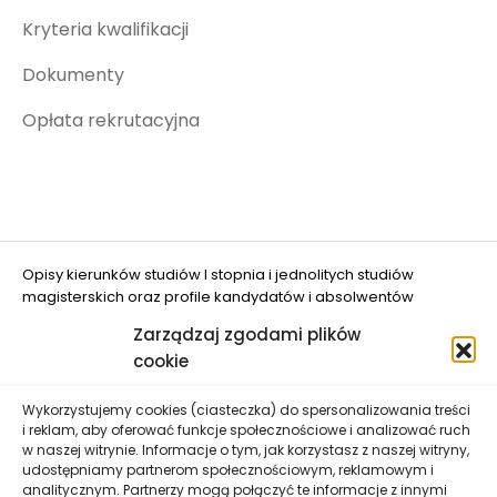
Kryteria kwalifikacji
Dokumenty
Opłata rekrutacyjna
Opisy kierunków studiów I stopnia i jednolitych studiów
magisterskich oraz profile kandydatów i absolwentów
opracowano w projekcie "Ograniczanie zjawiska DROPOUT w
Zarządzaj zgodami plików
UWM w Olsztynie" (nr FERS.01.05-IP.08-0048/25
cookie
dofinansowanym przez Unię Europejską.
Wykorzystujemy cookies (ciasteczka) do spersonalizowania treści
i reklam, aby oferować funkcje społecznościowe i analizować ruch
w naszej witrynie. Informacje o tym, jak korzystasz z naszej witryny,
udostępniamy partnerom społecznościowym, reklamowym i
analitycznym. Partnerzy mogą połączyć te informacje z innymi