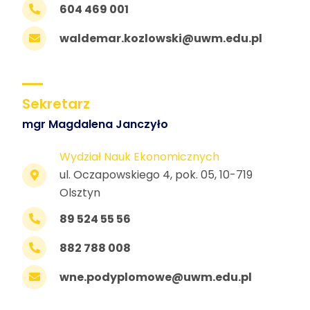
604 469 001
waldemar.kozlowski@uwm.edu.pl
Sekretarz
mgr Magdalena Janczyło
Wydział Nauk Ekonomicznych
ul. Oczapowskiego 4, pok. 05, 10-719
Olsztyn
89 524 55 56
882 788 008
wne.podyplomowe@uwm.edu.pl