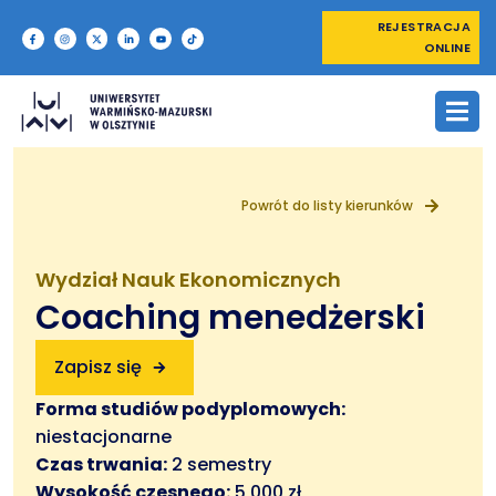
REJESTRACJA
ONLINE
Powrót do listy kierunków
Wydział Nauk Ekonomicznych
Coaching menedżerski
Zapisz się
Forma studiów podyplomowych:
niestacjonarne
Czas trwania:
2 semestry
Wysokość czesnego:
5 000 zł