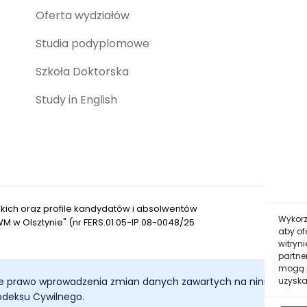
Oferta wydziałów
Studia podyplomowe
Szkoła Doktorska
Study in English
rskich oraz profile kandydatów i absolwentów
Wykorz
w Olsztynie" (nr FERS.01.05-IP.08-0048/25
aby of
witryn
partne
mogą p
e prawo wprowadzenia zmian danych zawartych na niniejszej str
uzyska
Kodeksu Cywilnego.