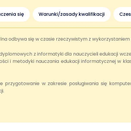
czenia się
Warunki/zasady kwalifikacji
Czes
alna odbywa się w czasie rzeczywistym z wykorzystanie
plomowych z informatyki dla nauczycieli edukacji wczes
ności i metodyki nauczania edukacji informatycznej w k
rzygotowanie w zakresie posługiwania się komputerem
i.