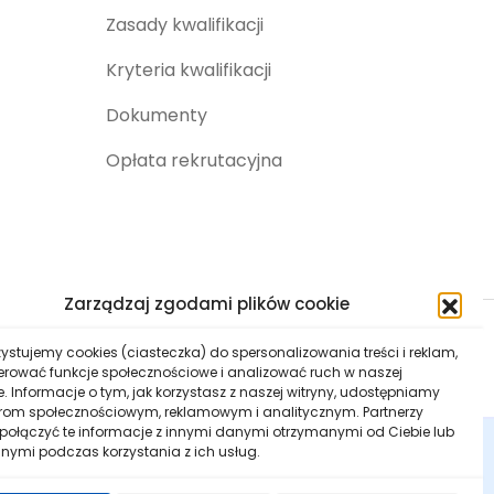
Zasady kwalifikacji
Kryteria kwalifikacji
Dokumenty
Opłata rekrutacyjna
Zarządzaj zgodami plików cookie
ystujemy cookies (ciasteczka) do spersonalizowania treści i reklam,
erować funkcje społecznościowe i analizować ruch w naszej
ie. Informacje o tym, jak korzystasz z naszej witryny, udostępniamy
rom społecznościowym, reklamowym i analitycznym. Partnerzy
ołączyć te informacje z innymi danymi otrzymanymi od Ciebie lub
onie bez wcześniejszego uprzedzenia. Wszelkie informacje
nymi podczas korzystania z ich usług.