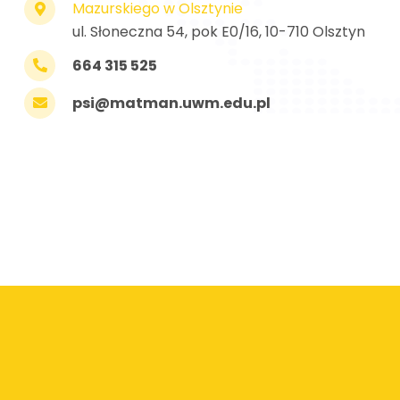
Mazurskiego w Olsztynie
ul. Słoneczna 54, pok E0/16, 10-710 Olsztyn
664 315 525
psi@matman.uwm.edu.pl