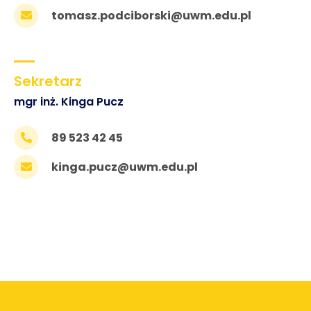
tomasz.podciborski@uwm.edu.pl
Sekretarz
mgr inż. Kinga Pucz
89 523 42 45
kinga.pucz@uwm.edu.pl