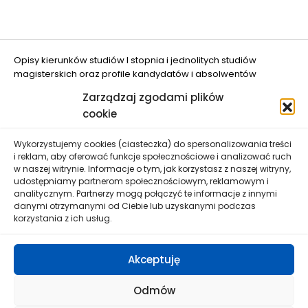
Opisy kierunków studiów I stopnia i jednolitych studiów
magisterskich oraz profile kandydatów i absolwentów
opracowano w projekcie "Ograniczanie zjawiska DROPOUT w
Zarządzaj zgodami plików
UWM w Olsztynie" (nr FERS.01.05-IP.08-0048/25
cookie
dofinansowanym przez Unię Europejską.
Wykorzystujemy cookies (ciasteczka) do spersonalizowania treści
i reklam, aby oferować funkcje społecznościowe i analizować ruch
w naszej witrynie. Informacje o tym, jak korzystasz z naszej witryny,
udostępniamy partnerom społecznościowym, reklamowym i
analitycznym. Partnerzy mogą połączyć te informacje z innymi
danymi otrzymanymi od Ciebie lub uzyskanymi podczas
Uniwersytet Warmińsko-Mazurski w Olsztynie zastrzega
korzystania z ich usług.
sobie prawo wprowadzenia zmian danych zawartych na
niniejszej stronie bez wcześniejszego uprzedzenia.
Wszelkie informacje umieszczone na stronie nie stanowią
Akceptuję
oferty w rozumieniu Kodeksu Cywilnego.
Odmów