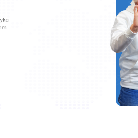
zyka
żem