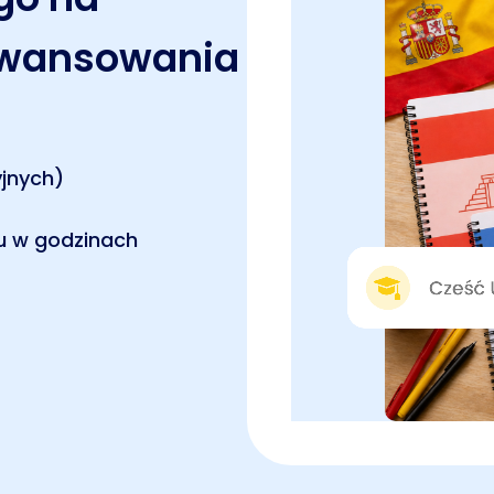
awansowania
jnych)
u w godzinach