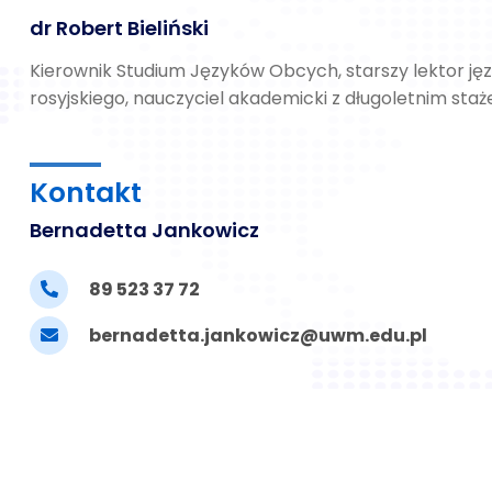
dr Robert Bieliński
Kierownik Studium Języków Obcych, starszy lektor
ję
rosyjskiego
,
nauczyciel akademicki z długoletnim sta
Kontakt
Bernadetta Jankowicz
89 523 37 72
bernadetta.jankowicz@uwm.edu.pl