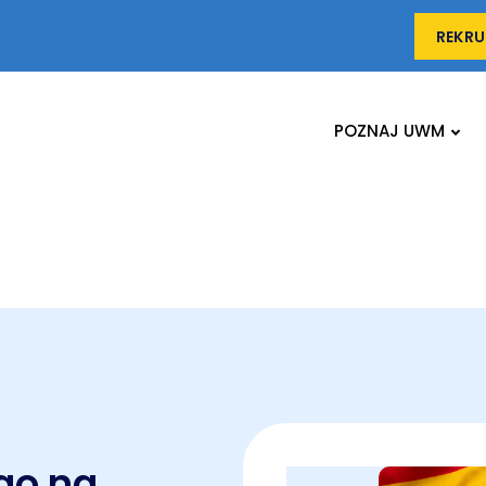
REKRU
POZNAJ UWM
go na