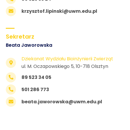
krzysztof.lipinski@uwm.edu.pl
Sekretarz
Beata Jaworowska
Dziekanat Wydziału Bioinżynierii Zwierząt
ul. M. Oczapowskiego 5, 10-718 Olsztyn
89 523 34 05
501 286 773
beata.jaworowska@uwm.edu.pl