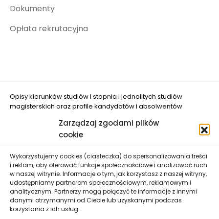
Dokumenty
Opłata rekrutacyjna
Opisy kierunków studiów I stopnia i jednolitych studiów
magisterskich oraz profile kandydatów i absolwentów
opracowano w projekcie "Ograniczanie zjawiska DROPOUT w
Zarządzaj zgodami plików
UWM w Olsztynie" (nr FERS.01.05-IP.08-0048/25
cookie
dofinansowanym przez Unię Europejską.
Wykorzystujemy cookies (ciasteczka) do spersonalizowania treści
i reklam, aby oferować funkcje społecznościowe i analizować ruch
w naszej witrynie. Informacje o tym, jak korzystasz z naszej witryny,
udostępniamy partnerom społecznościowym, reklamowym i
analitycznym. Partnerzy mogą połączyć te informacje z innymi
danymi otrzymanymi od Ciebie lub uzyskanymi podczas
Uniwersytet Warmińsko-Mazurski w Olsztynie zastrzega
korzystania z ich usług.
sobie prawo wprowadzenia zmian danych zawartych na