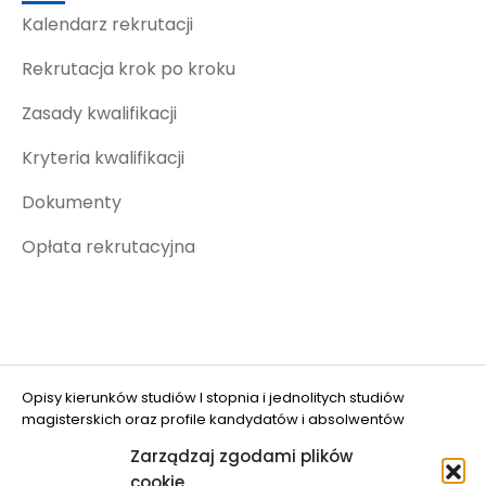
Kalendarz rekrutacji
Rekrutacja krok po kroku
Zasady kwalifikacji
Kryteria kwalifikacji
Dokumenty
Opłata rekrutacyjna
Opisy kierunków studiów I stopnia i jednolitych studiów
magisterskich oraz profile kandydatów i absolwentów
opracowano w projekcie "Ograniczanie zjawiska DROPOUT w
Zarządzaj zgodami plików
UWM w Olsztynie" (nr FERS.01.05-IP.08-0048/25
cookie
dofinansowanym przez Unię Europejską.