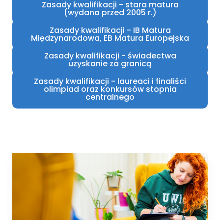
Zasady kwalifikacji - stara matura
(wydana przed 2005 r.)
Zasady kwalifikacji - IB Matura
Międzynarodowa, EB Matura Europejska
Zasady kwalifikacji - świadectwa
uzyskanie za granicą
Zasady kwalifikacji - laureaci i finaliści
olimpiad oraz konkursów stopnia
centralnego