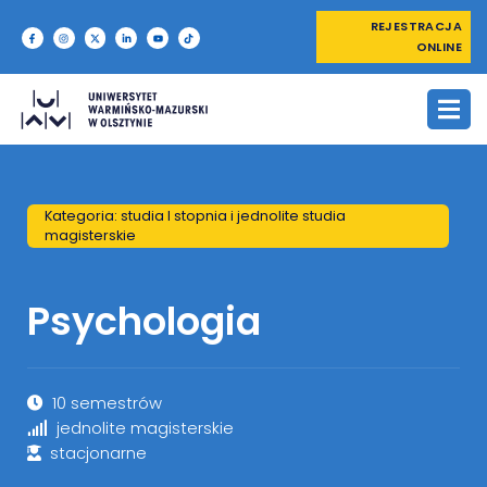
REJESTRACJA
ONLINE
Kategoria: studia I stopnia i jednolite studia
magisterskie
Psychologia
10 semestrów
jednolite magisterskie
stacjonarne