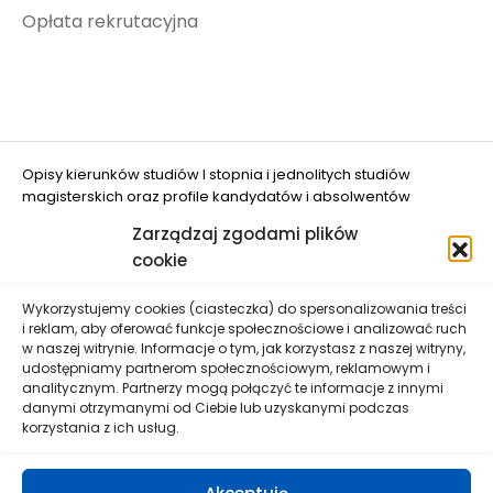
Opłata rekrutacyjna
Opisy kierunków studiów I stopnia i jednolitych studiów
magisterskich oraz profile kandydatów i absolwentów
opracowano w projekcie "Ograniczanie zjawiska DROPOUT w
Zarządzaj zgodami plików
UWM w Olsztynie" (nr FERS.01.05-IP.08-0048/25
cookie
dofinansowanym przez Unię Europejską.
Wykorzystujemy cookies (ciasteczka) do spersonalizowania treści
i reklam, aby oferować funkcje społecznościowe i analizować ruch
w naszej witrynie. Informacje o tym, jak korzystasz z naszej witryny,
udostępniamy partnerom społecznościowym, reklamowym i
analitycznym. Partnerzy mogą połączyć te informacje z innymi
danymi otrzymanymi od Ciebie lub uzyskanymi podczas
Uniwersytet Warmińsko-Mazurski w Olsztynie zastrzega
korzystania z ich usług.
sobie prawo wprowadzenia zmian danych zawartych na
niniejszej stronie bez wcześniejszego uprzedzenia.
Wszelkie informacje umieszczone na stronie nie stanowią