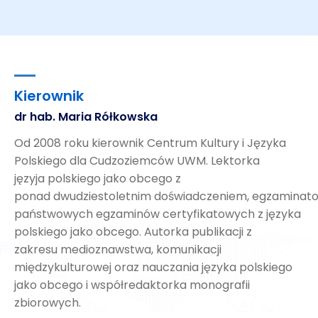
Kierownik
dr hab. Maria Rółkowska
Od 2008 roku kierownik Centrum Kultury i Języka
Polskiego dla Cudzoziemców UWM. Lektorka
j
ęzyja
polskiego jako obcego z
ponad
d
wudziestoletnim
doświadczeniem
,
egzaminato
państwowych egzaminów certyfikatowych z języka
polskiego jako obcego. Autorka publikacji z
zakresu
m
edioznawstwa
,
komunikacji
międzykulturowej oraz nauczania języka polskiego
jako obcego i współredaktorka monografii
zbiorowych.