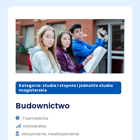
Kategoria: studia I stopnia i jednolite studia
magisterskie
Budownictwo
7 semestrów
inżynierskie
stacjonarne, niestacjonarne