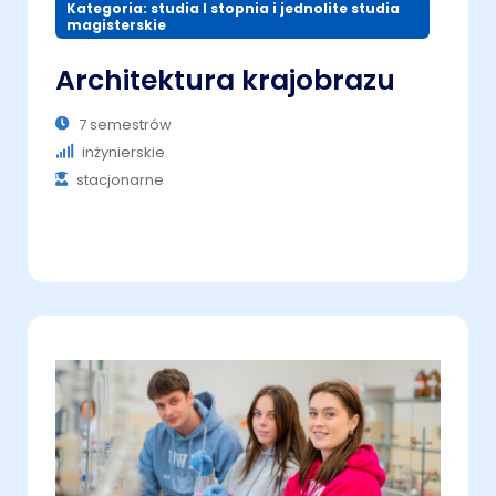
Kategoria: studia I stopnia i jednolite studia
magisterskie
Architektura krajobrazu
7 semestrów
inżynierskie
stacjonarne