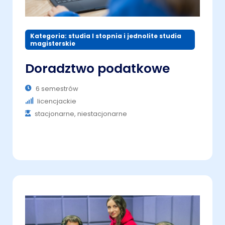
Kategoria: studia I stopnia i jednolite studia
magisterskie
Doradztwo podatkowe
6 semestrów
licencjackie
stacjonarne, niestacjonarne