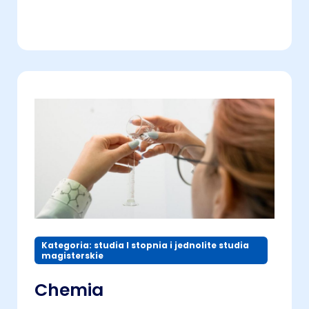
Kategoria: studia I stopnia i jednolite studia
magisterskie
Chemia