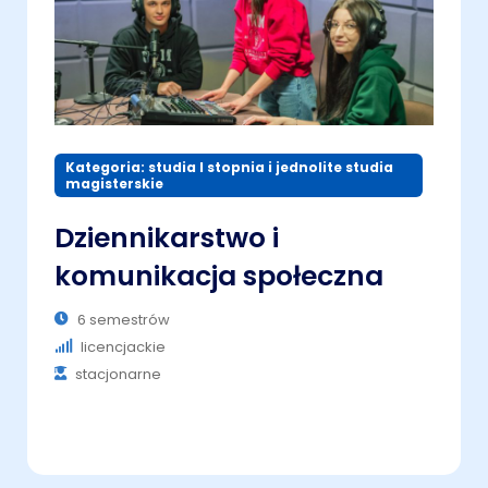
Kategoria: studia I stopnia i jednolite studia
magisterskie
Dziennikarstwo i
komunikacja społeczna
6 semestrów
licencjackie
stacjonarne