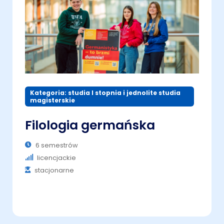
Kategoria: studia I stopnia i jednolite studia
magisterskie
Filologia germańska
6 semestrów
licencjackie
stacjonarne