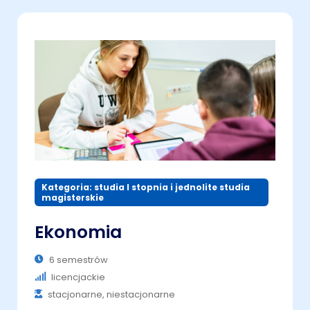
Kategoria: studia I stopnia i jednolite studia
magisterskie
Ekonomia
6 semestrów
licencjackie
stacjonarne, niestacjonarne