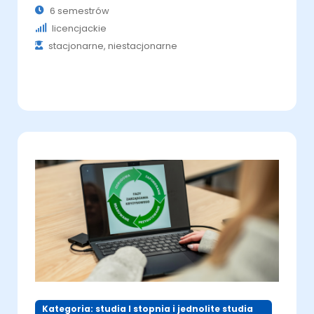
6 semestrów
licencjackie
stacjonarne, niestacjonarne
Kategoria: studia I stopnia i jednolite studia