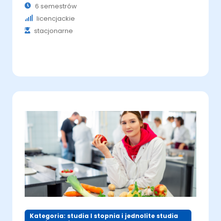
6 semestrów
licencjackie
stacjonarne
Kategoria: studia I stopnia i jednolite studia