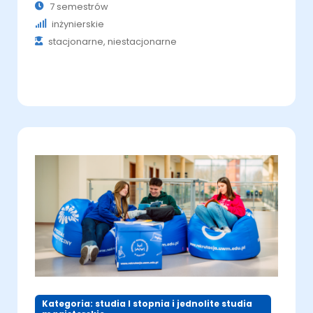
7 semestrów
inżynierskie
stacjonarne, niestacjonarne
Kategoria: studia I stopnia i jednolite studia