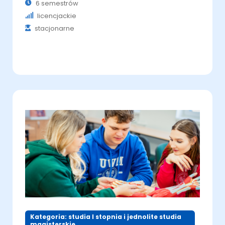
6 semestrów
licencjackie
stacjonarne
Kategoria: studia I stopnia i jednolite studia
magisterskie