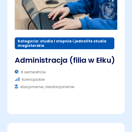
Kategoria: studia I stopnia i jednolite studia
magisterskie
Administracja (filia w Ełku)
6 semestrów
licencjackie
stacjonarne, niestacjonarne