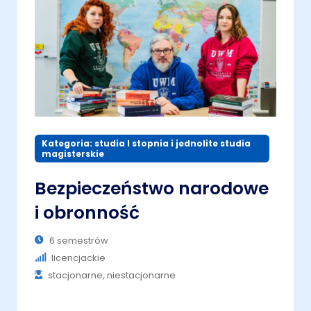
Kategoria: studia I stopnia i jednolite studia
magisterskie
Bezpieczeństwo narodowe
i obronność
6 semestrów
licencjackie
stacjonarne, niestacjonarne