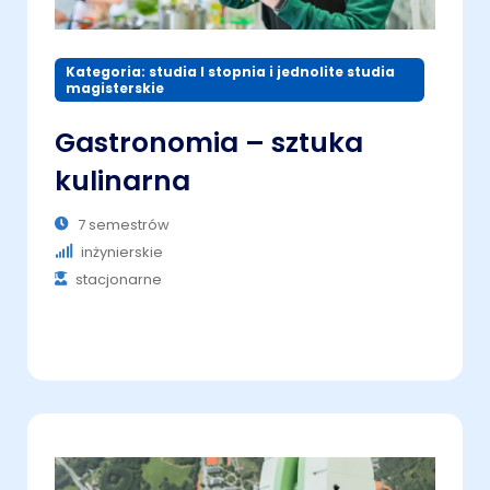
Kategoria: studia I stopnia i jednolite studia
magisterskie
Gastronomia – sztuka
kulinarna
7 semestrów
inżynierskie
stacjonarne