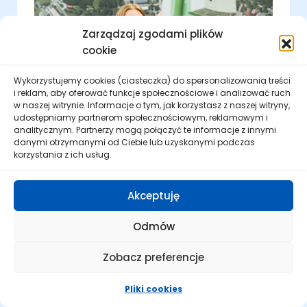
Zarządzaj zgodami plików
cookie
Wykorzystujemy cookies (ciasteczka) do spersonalizowania treści
i reklam, aby oferować funkcje społecznościowe i analizować ruch
w naszej witrynie. Informacje o tym, jak korzystasz z naszej witryny,
udostępniamy partnerom społecznościowym, reklamowym i
Kategoria: studia I stopnia i jednolite studia
analitycznym. Partnerzy mogą połączyć te informacje z innymi
magisterskie
danymi otrzymanymi od Ciebie lub uzyskanymi podczas
korzystania z ich usług.
Geodezja i kartografia
Akceptuję
7 semestrów
inżynierskie
Odmów
stacjonarne, niestacjonarne
Zobacz preferencje
Pliki cookies