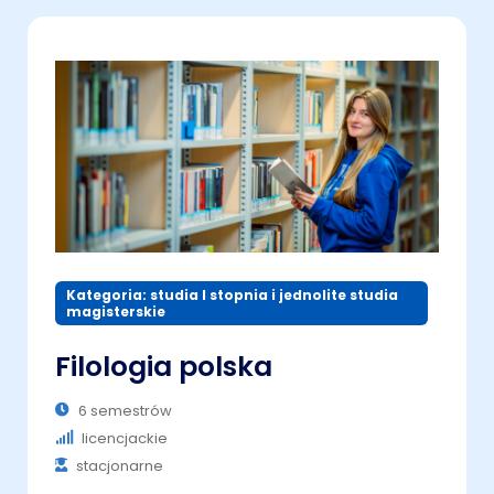
Kategoria: studia I stopnia i jednolite studia
magisterskie
Filologia polska
6 semestrów
licencjackie
stacjonarne