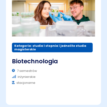
Kategoria: studia I stopnia i jednolite studia
magisterskie
Biotechnologia
7 semestrów
inżynierskie
stacjonarne