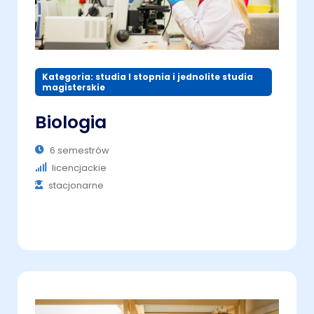
Kategoria: studia I stopnia i jednolite studia
magisterskie
Biologia
6 semestrów
licencjackie
stacjonarne