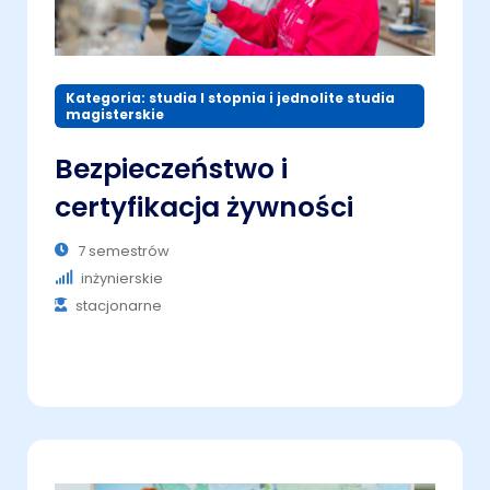
Kategoria: studia I stopnia i jednolite studia
magisterskie
Bezpieczeństwo i
certyfikacja żywności
7 semestrów
inżynierskie
stacjonarne