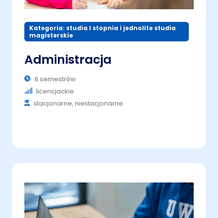
Kategoria: studia I stopnia i jednolite studia
magisterskie
Administracja
6 semestrów
licencjackie
stacjonarne, niestacjonarne