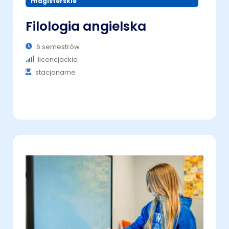
magisterskie
Filologia angielska
6 semestrów
licencjackie
stacjonarne