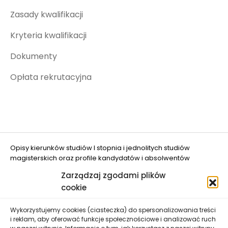
Zasady kwalifikacji
Kryteria kwalifikacji
Dokumenty
Opłata rekrutacyjna
Opisy kierunków studiów I stopnia i jednolitych studiów
magisterskich oraz profile kandydatów i absolwentów
opracowano w projekcie "Ograniczanie zjawiska DROPOUT w
Zarządzaj zgodami plików
UWM w Olsztynie" (nr FERS.01.05-IP.08-0048/25
cookie
dofinansowanym przez Unię Europejską.
Wykorzystujemy cookies (ciasteczka) do spersonalizowania treści
i reklam, aby oferować funkcje społecznościowe i analizować ruch