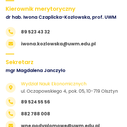
Kierownik merytoryczny
dr hab. Iwona Czaplicka-Kozłowska, prof. UWM
89 523 43 32
iwona.kozlowska@uwm.edu.pl
Sekretarz
mgr Magdalena Janczyło
Wydział Nauk Ekonomicznych
ul. Oczapowskiego 4, pok. 05, 10-719 Olsztyn
89 524 55 56
882 788 008
wne.podyplomowe@uwm.edu.pl