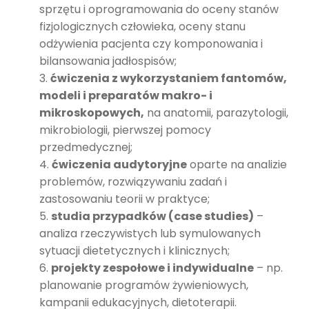
sprzętu i oprogramowania do oceny stanów
fizjologicznych człowieka, oceny stanu
odżywienia pacjenta czy komponowania i
bilansowania jadłospisów;
ćwiczenia z wykorzystaniem fantomów,
modeli i preparatów makro- i
mikroskopowych
,
na anatomii, parazytologii,
mikrobiologii, pierwszej pomocy
przedmedycznej;
ćwiczenia audytoryjne
oparte na analizie
problemów, rozwiązywaniu zadań i
zastosowaniu teorii w praktyce;
studia przypadków (case stud
ies)
–
analiza rzeczywistych lub symulowanych
sytuacji dietetycznych i klinicznych;
projekty zespołowe i indywidualne
– np.
planowanie programów żywieniowych,
kampanii edukacyjnych, dietoterapii.