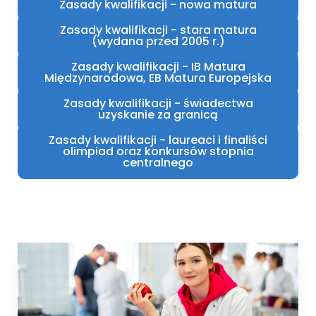
Zasady kwalifikacji - nowa matura
Zasady kwalifikacji - stara matura
(wydana przed 2005 r.)
Zasady kwalifikacji - IB Matura
Międzynarodowa, EB Matura Europejska
Zasady kwalifikacji - świadectwa
uzyskanie za granicą
Zasady kwalifikacji - laureaci i finaliści
olimpiad oraz konkursów stopnia
centralnego