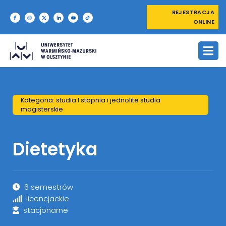
REJESTRACJA
ONLINE
Kategoria: studia I stopnia i jednolite studia
magisterskie
Dietetyka
6 semestrów
licencjackie
stacjonarne