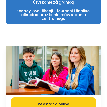
uzyskanie za granicą
Zasady kwalifikacji - laureaci i finaliści
olimpiad oraz konkursów stopnia
centralnego
Rejestracja online