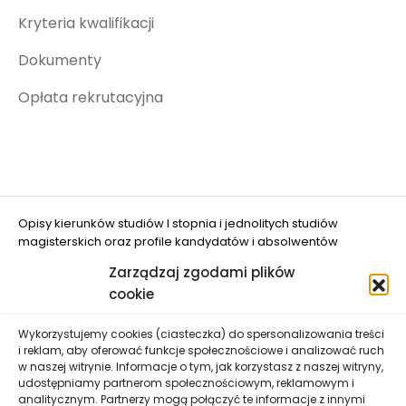
Kryteria kwalifikacji
Dokumenty
Opłata rekrutacyjna
Opisy kierunków studiów I stopnia i jednolitych studiów
magisterskich oraz profile kandydatów i absolwentów
opracowano w projekcie "Ograniczanie zjawiska DROPOUT w
Zarządzaj zgodami plików
UWM w Olsztynie" (nr FERS.01.05-IP.08-0048/25
cookie
dofinansowanym przez Unię Europejską.
Wykorzystujemy cookies (ciasteczka) do spersonalizowania treści
i reklam, aby oferować funkcje społecznościowe i analizować ruch
w naszej witrynie. Informacje o tym, jak korzystasz z naszej witryny,
udostępniamy partnerom społecznościowym, reklamowym i
analitycznym. Partnerzy mogą połączyć te informacje z innymi