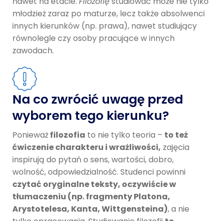
nawet na etacie.
Filozofię
studiować może nie tylko
młodzież zaraz po maturze, lecz także absolwenci
innych kierunków (np. prawa), nawet studiujący
równolegle czy osoby pracujące w innych
zawodach.
Na co zwrócić uwagę przed
wyborem tego kierunku?
Ponieważ
filozofia
to nie tylko teoria –
to też
ćwiczenie charakteru i wrażliwości,
zajęcia
inspirują do pytań o sens, wartości, dobro,
wolność, odpowiedzialność. Studenci powinni
czytać oryginalne teksty, oczywiście w
tłumaczeniu (np. fragmenty Platona,
Arystotelesa, Kanta, Wittgensteina)
, a nie