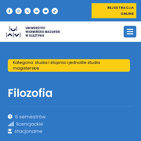
REJESTRACJA
ONLINE
Kategoria: studia I stopnia i jednolite studia
magisterskie
Filozofia
6 semestrów
licencjackie
stacjonarne