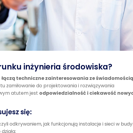
runku inżynieria środowiska?
e
łączą techniczne zainteresowania ze świadomości
ę tu zamiłowanie do projektowania i rozwiązywania
owym atutem jest
odpowiedzialność i ciekawość nowy
sujesz się:
czyli odkrywaniem, jak funkcjonują instalacje i sieci w bu
działa;