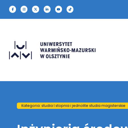
Kategoria: studia I stopnia i jednolite studia magisterskie