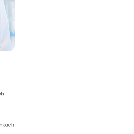
ą
ch
dynkach