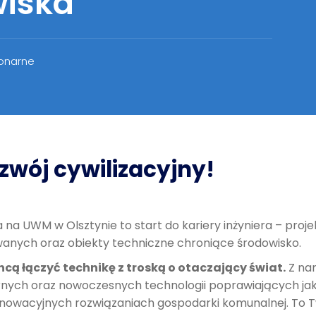
wiska
jonarne
zwój cywilizacyjny!
ia na UWM w Olsztynie to start do kariery inżyniera – proje
wanych oraz obiekty techniczne chroniące środowisko.
hcą łączyć technikę z troską o otaczający świat.
Z na
nitarnych oraz nowoczesnych technologii poprawiających ja
innowacyjnych rozwiązaniach gospodarki komunalnej. To 