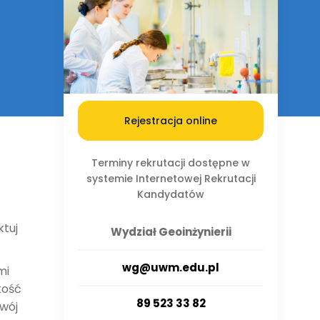
Rejestracja online
Terminy rekrutacji dostępne w
systemie Internetowej Rekrutacji
Kandydatów
ktuj
Wydział Geoinżynierii
wg@uwm.edu.pl
mi
kość
89 523 33 82
Twój