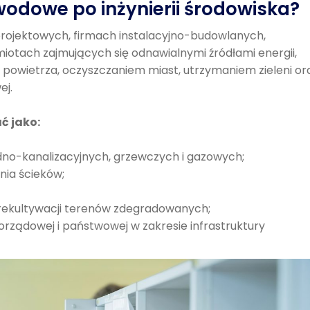
odowe po inżynierii środowiska?
 projektowych, firmach instalacyjno-budowlanych,
otach zajmujących się odnawialnymi źródłami energii,
owietrza, oczyszczaniem miast, utrzymaniem zieleni or
ej.
ć jako:
odno-kanalizacyjnych, grzewczych i gazowych;
nia ścieków;
i rekultywacji terenów zdegradowanych;
orządowej i państwowej w zakresie infrastruktury