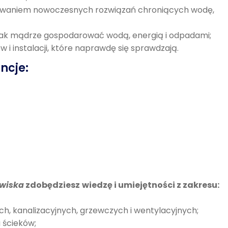
nawaniem nowoczesnych rozwiązań chroniących wodę,
 jak mądrze gospodarować wodą, energią i odpadami;
i instalacji, które naprawdę się sprawdzają.
ncje:
owiska
zdobędziesz
wiedzę i umiejętności z zakresu:
ych, kanalizacyjnych, grzewczych i wentylacyjnych;
 ścieków;