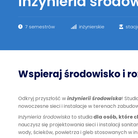
Inżynieria środo
7 semestrów
inżynierskie
stac
Wspieraj środowisko i ro
Odkryj przyszłość w
inżynierii środowiska
! Stud
nowoczesne sieci i instalacje w terenach zabudo
Inżynieria środowiska
to studia
dla osób, które c
nauczysz się projektowania sieci i instalacji sa
wody, ścieków, powietrza i gleb stosowanych w 