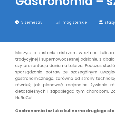
Gastronomia – s
3 semestry
magisterskie
stac
Marzysz o zostaniu mistrzem w sztuce kulinar
tradycyjnej i supernowoczesnej odsłonie, z dbałoś
czy prezentacja dania na talerzu. Podczas stud
sporządzania potraw ze szczególnym uwzglę
gastronomicznego, zarówno od strony technologi
również, jak planować racjonalne żywienie r
dietozależnych i zapobiegać tym chorobom. Zos
HoReCa!
Gastronomia i sztuka kulinarna drugiego stop