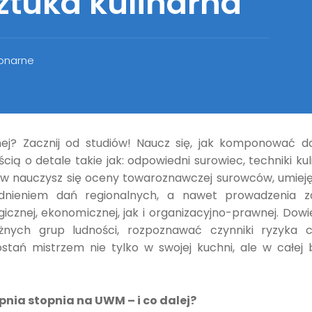
ztuka kulinarna
jonarne
nej? Zacznij od studiów! Naucz się, jak komponować d
cią o detale takie jak: odpowiedni surowiec, techniki ku
iów nauczysz się oceny towaroznawczej surowców, umiej
dnieniem dań regionalnych, a nawet prowadzenia z
cznej, ekonomicznej, jak i organizacyjno-prawnej. Dowie
óżnych grup ludności, rozpoznawać czynniki ryzyka 
tań mistrzem nie tylko w swojej kuchni, ale w całej 
nia stopnia na UWM – i co dalej?