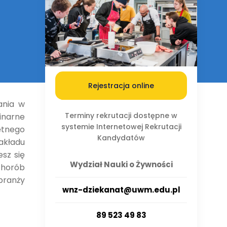
Rejestracja online
ania w
Terminy rekrutacji dostępne w
linarne
systemie Internetowej Rekrutacji
ętnego
Kandydatów
akładu
sz się
Wydział Nauki o Żywności
chorób
branży
wnz-dziekanat@uwm.edu.pl
89 523 49 83