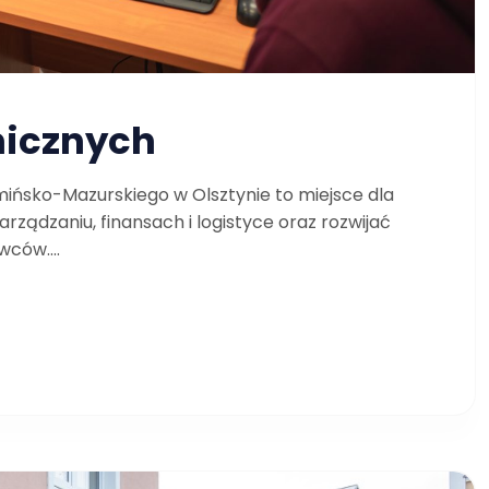
micznych
ńsko-Mazurskiego w Olsztynie to miejsce dla
ządzaniu, finansach i logistyce oraz rozwijać
ców....