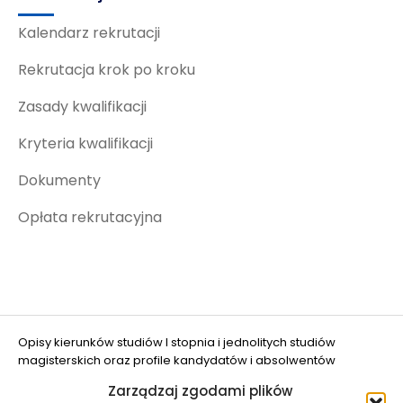
Kalendarz rekrutacji
Rekrutacja krok po kroku
Zasady kwalifikacji
Kryteria kwalifikacji
Dokumenty
Opłata rekrutacyjna
Opisy kierunków studiów I stopnia i jednolitych studiów
magisterskich oraz profile kandydatów i absolwentów
opracowano w projekcie "Ograniczanie zjawiska DROPOUT w
Zarządzaj zgodami plików
UWM w Olsztynie" (nr FERS.01.05-IP.08-0048/25