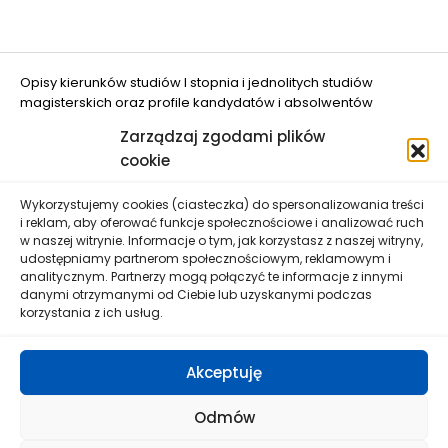
Opisy kierunków studiów I stopnia i jednolitych studiów
magisterskich oraz profile kandydatów i absolwentów
opracowano w projekcie "Ograniczanie zjawiska DROPOUT w
Zarządzaj zgodami plików
UWM w Olsztynie" (nr FERS.01.05-IP.08-0048/25
cookie
dofinansowanym przez Unię Europejską.
Wykorzystujemy cookies (ciasteczka) do spersonalizowania treści
i reklam, aby oferować funkcje społecznościowe i analizować ruch
w naszej witrynie. Informacje o tym, jak korzystasz z naszej witryny,
udostępniamy partnerom społecznościowym, reklamowym i
analitycznym. Partnerzy mogą połączyć te informacje z innymi
danymi otrzymanymi od Ciebie lub uzyskanymi podczas
Uniwersytet Warmińsko-Mazurski w Olsztynie zastrzega
korzystania z ich usług.
sobie prawo wprowadzenia zmian danych zawartych na
niniejszej stronie bez wcześniejszego uprzedzenia.
Wszelkie informacje umieszczone na stronie nie stanowią
Akceptuję
oferty w rozumieniu Kodeksu Cywilnego.
Odmów