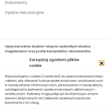
Dokumenty
Opłata rekrutacyjna
Opisy kierunków studiów I stopnia i jednolitych studiów
magisterskich oraz profile kandydatów i absolwentów
opracowano w projekcie "Ograniczanie zjawiska DROPOUT w
Zarządzaj zgodami plików
UWM w Olsztynie" (nr FERS.01.05-IP.08-0048/25
cookie
dofinansowanym przez Unię Europejską.
Wykorzystujemy cookies (ciasteczka) do spersonalizowania treści
i reklam, aby oferować funkcje społecznościowe i analizować ruch
w naszej witrynie. Informacje o tym, jak korzystasz z naszej witryny,
udostępniamy partnerom społecznościowym, reklamowym i
analitycznym. Partnerzy mogą połączyć te informacje z innymi
danymi otrzymanymi od Ciebie lub uzyskanymi podczas
Uniwersytet Warmińsko-Mazurski w Olsztynie zastrzega
korzystania z ich usług.
sobie prawo wprowadzenia zmian danych zawartych na